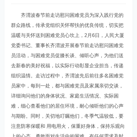
齐渭波春节前走访慰问困难党员为深入践行党的
群众路线，传承党组织关怀帮扶的优良传统，切实把
温暖与关怀送到困难党员心坎上，2月6日，人民大厦
党委书记、董事长齐渭波开展春节前走访慰问困难党
员活动，与困难党员促膝长谈、倾听心声，为他们送
去新春的美好祝福，以实际行动彰显企业担当，传递
组织温情。走访过程中，齐渭波先后前往多名困难党
员家中，每到一处，都与困难党员及家属亲切交谈，
详细询问他们的身体状况、家庭生活情况、实际困
难，细心查看他们的居住环境，耐心倾听他们的心声
与期盼。同时，关切地叮嘱他们，冬季气温较低，要
注意防寒保暖和 用电用火，保重好身体，保持乐观向
上的心态，勇敢面对生活中的困难，有任何需求及时